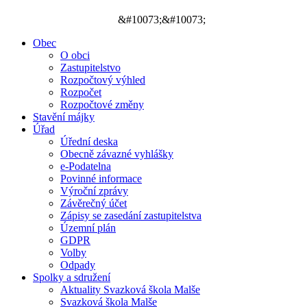
&#10073;&#10073;
Obec
O obci
Zastupitelstvo
Rozpočtový výhled
Rozpočet
Rozpočtové změny
Stavění májky
Úřad
Úřední deska
Obecně závazné vyhlášky
e-Podatelna
Povinné informace
Výroční zprávy
Závěrečný účet
Zápisy se zasedání zastupitelstva
Územní plán
GDPR
Volby
Odpady
Spolky a sdružení
Aktuality Svazková škola Malše
Svazková škola Malše