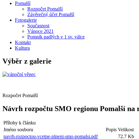
Pomalší
Rozpočet Pomalší
Závěrečný účet Pomalší
Fotogalerie
Současnost
Vánoce 2021
Pomník padlých v 1 sv. válce
Kontakt
Kultura
Výběr z galerie
Rozpočet Pomalší
Návrh rozpočtu SMO regionu Pomalší na r
Přílohy k článku
Jméno souboru
Popis
Velikost
navrh-rozpoctou-vcetne-plneni-smo-pomalsi.pdf
72.7 Kb