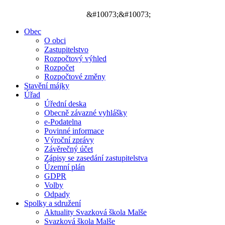
&#10073;&#10073;
Obec
O obci
Zastupitelstvo
Rozpočtový výhled
Rozpočet
Rozpočtové změny
Stavění májky
Úřad
Úřední deska
Obecně závazné vyhlášky
e-Podatelna
Povinné informace
Výroční zprávy
Závěrečný účet
Zápisy se zasedání zastupitelstva
Územní plán
GDPR
Volby
Odpady
Spolky a sdružení
Aktuality Svazková škola Malše
Svazková škola Malše