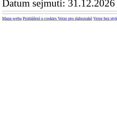
Datum sejmutí:
31.12.2026
Mapa webu
Prohlášení o cookies
Verze pro slabozraké
Verze bez styl