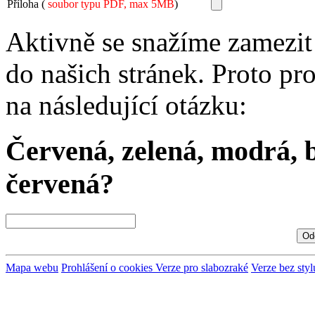
Příloha (
soubor typu PDF, max 5MB
)
Aktivně se snažíme zamezit 
do našich stránek. Proto pr
na následující otázku:
Červená, zelená, modrá, b
červená?
Mapa webu
Prohlášení o cookies
Verze pro slabozraké
Verze bez styl