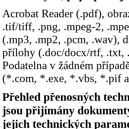
Acrobat Reader (.pdf), obraz
.tif/tiff, .png, .mpeg-2, .mp
(.mp3, .mp2, .pcm, .wav), d
přílohy (.doc/docx/rtf, .txt, 
Podatelna v žádném případě
(*.com, *.exe, *.vbs, *.pif a
Přehled přenosných techn
jsou přijímány dokumenty 
jejich technických param