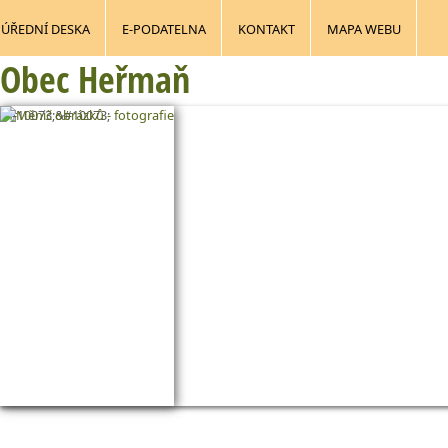
ÚŘEDNÍ DESKA
E-PODATELNA
KONTAKT
MAPA WEBU
Obec Heřmaň
&#10073;&#10073;